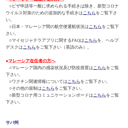
○ビザ申請等一般に求められる手続きは除き、新型コロナ
ウイルス対策のための追加的な手続きは
こちら
をご覧下さ
い。
○日本・マレーシア間の航空便運航状況は
こちら
をご覧下
さい。
○マイセジャテラアプリに関するFAQは
こちら
を、ヘルプ
デスクは
こちら
をご覧下さい（英語のみ）。
●
マレーシア在住者の方へ
○マレーシア国内の感染状況及び防疫措置は
こちら
をご覧
下さい。
○ワクチン関連情報については
こちら
をご覧下さい。
○その他の規制は
こちら
をご覧下さい。
○新型コロナ用コミュニケーションボードは
こちら
をご覧
下さい。
サバ州