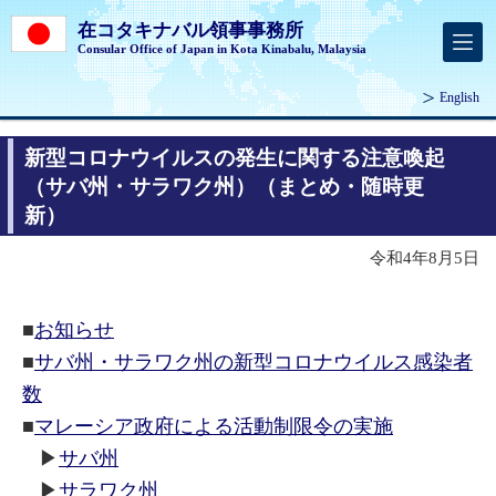
在コタキナバル領事事務所
Consular Office of Japan in Kota Kinabalu, Malaysia
English
新型コロナウイルスの発生に関する注意喚起
（サバ州・サラワク州）（まとめ・随時更
新）
令和4年8月5日
■
お知らせ
■
サバ州・サラワク州の新型コロナウイルス感染者
数
■
マレーシア政府による活動制限令の実施
▶
サバ州
▶
サラワク州